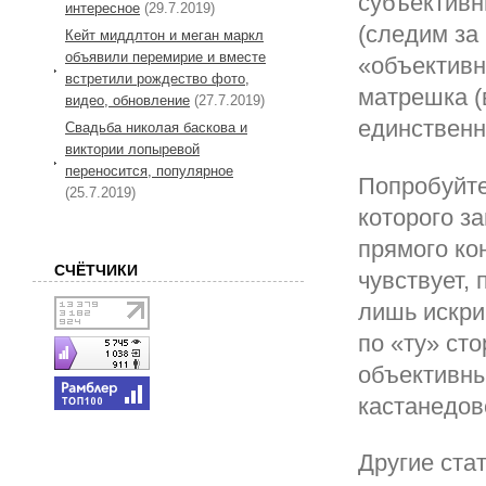
субъективн
интересное
(29.7.2019)
(следим за
Кейт миддлтон и меган маркл
объявили перемирие и вместе
«объективн
встретили рождество фото,
матрешка (
видео, обновление
(27.7.2019)
единственн
Свадьба николая баскова и
виктории лопыревой
переносится, популярное
Попробуйте
(25.7.2019)
которого з
прямого ко
СЧЁТЧИКИ
чувствует,
лишь искри
по «ту» сто
объективны
кастанедов
Другие стат