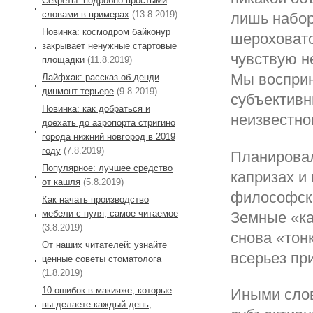
Секреты: подробно простыми
словами в примерах
(13.8.2019)
лишь набор
Новинка: космодром байконур
шероховато
закрывает ненужные стартовые
чувствую не
площадки
(11.8.2019)
Мы восприн
Лайфхак: рассказ об денди
динмонт терьере
(9.8.2019)
субъективн
Новинка: как добраться и
неизвестно
доехать до аэропорта стригино
города нижний новгород в 2019
году
(7.8.2019)
Планировал
Популярное: лучшее средство
капризах и 
от кашля
(5.8.2019)
философски
Как начать производство
мебели с нуля, самое читаемое
Земные «ка
(3.8.2019)
снова «тон
От наших читателей: узнайте
всерьез при
ценные советы стоматолога
(1.8.2019)
10 ошибок в макияже, которые
Иными слов
вы делаете каждый день,