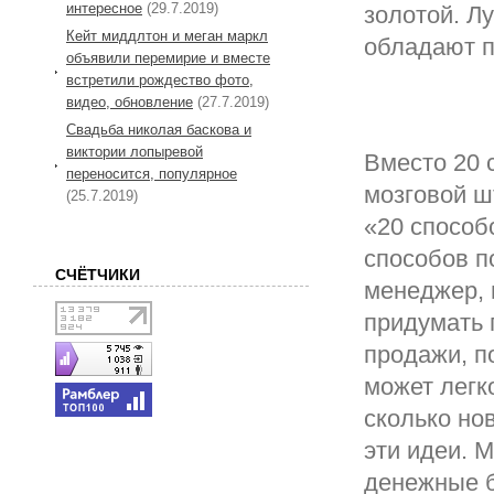
интересное
(29.7.2019)
золотой. Лу
Кейт миддлтон и меган маркл
обладают 
объявили перемирие и вместе
встретили рождество фото,
видео, обновление
(27.7.2019)
Свадьба николая баскова и
виктории лопыревой
Вместо 20 
переносится, популярное
мозговой ш
(25.7.2019)
«20 способ
способов п
СЧЁТЧИКИ
менеджер, 
придумать 
продажи, п
может легк
сколько нов
эти идеи. 
денежные б