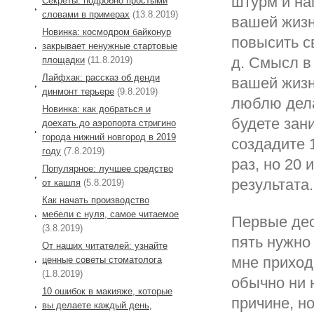
штурм и на
Секреты: подробно простыми
словами в примерах
(13.8.2019)
вашей жизн
Новинка: космодром байконур
повысить с
закрывает ненужные стартовые
д. Смысл в
площадки
(11.8.2019)
Лайфхак: рассказ об денди
вашей жизн
динмонт терьере
(9.8.2019)
люблю дела
Новинка: как добраться и
будете зан
доехать до аэропорта стригино
города нижний новгород в 2019
создадите 
году
(7.8.2019)
раз, но 20
Популярное: лучшее средство
результата.
от кашля
(5.8.2019)
Как начать производство
мебели с нуля, самое читаемое
Первые дес
(3.8.2019)
пять нужно
От наших читателей: узнайте
мне приход
ценные советы стоматолога
(1.8.2019)
обычно ни 
10 ошибок в макияже, которые
причине, но
вы делаете каждый день,